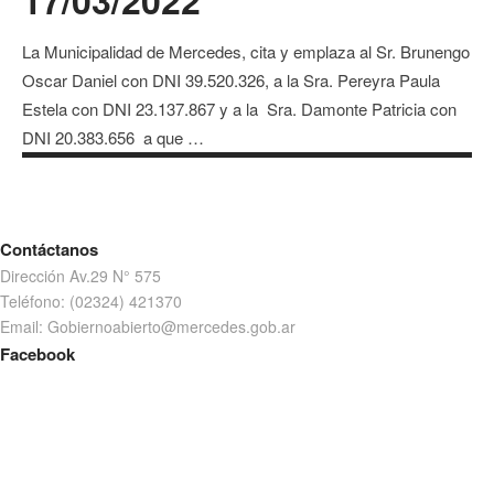
17/03/2022
La Municipalidad de Mercedes, cita y emplaza al Sr. Brunengo
Oscar Daniel con DNI 39.520.326, a la Sra. Pereyra Paula
Estela con DNI 23.137.867 y a la Sra. Damonte Patricia con
DNI 20.383.656 a que …
Contáctanos
Dirección Av.29 N° 575
Teléfono: (02324) 421370
Email: Gobiernoabierto@mercedes.gob.ar
Facebook