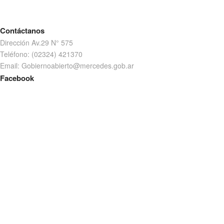
No se encontro nada
Contáctanos
It seems we can't find what you're looking for. Perhaps
Dirección Av.29 N° 575
searching can help.
Teléfono: (02324) 421370
Email: Gobiernoabierto@mercedes.gob.ar
Facebook