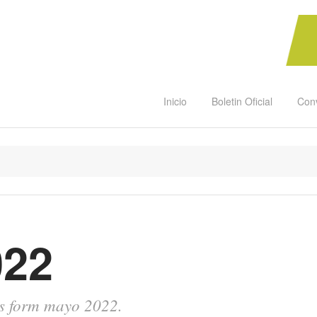
Inicio
Boletin Oficial
Con
022
sts form mayo 2022.