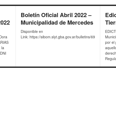
Boletín Oficial Abril 2022 –
Edic
2022
Municipalidad de Mercedes
Tier
Disponible en
EDICT
Dora
Link: https://sibom.slyt.gba.gov.ar/bulletins/6971?
Munici
CARIAS
por el
 la
aquell
 DNI
derech
Regula