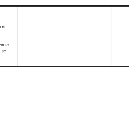
n de
zarse
e se