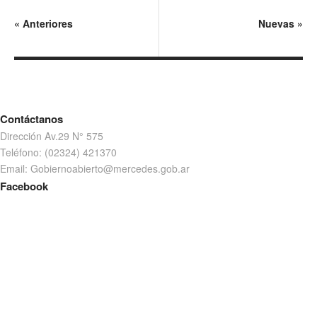
«
Anteriores
Nuevas
»
Contáctanos
Dirección Av.29 N° 575
Teléfono: (02324) 421370
Email: Gobiernoabierto@mercedes.gob.ar
Facebook