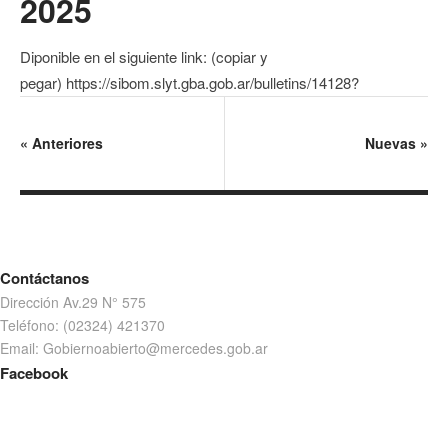
2025
Diponible en el siguiente link: (copiar y
pegar) https://sibom.slyt.gba.gob.ar/bulletins/14128?
«
Anteriores
Nuevas
»
Contáctanos
Dirección Av.29 N° 575
Teléfono: (02324) 421370
Email: Gobiernoabierto@mercedes.gob.ar
Facebook