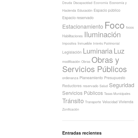
Economía y
Deuda
Discapacidad
Economía
Espacio público
Hacienda
Educación
Espacio reservado
Foco
Estacionamiento
focos
Iluminación
Habilitaciones
Inmueble
Interés Patrimonial
Impositiva
Luminaria
Luz
Legislación
Obras y
modificación
Obras
Servicios Públicos
Planeamiento
Presupuesto
ordenanza
Seguridad
Reductores
reservado
Salud
Servicios Públicos
Tasas Municipales
Tránsito
Vivienda
Transporte
Velocidad
Zonificación
Entradas recientes