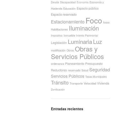
Economía y
Deuda
Discapacidad
Economía
Espacio público
Hacienda
Educación
Espacio reservado
Foco
Estacionamiento
focos
Iluminación
Habilitaciones
Inmueble
Interés Patrimonial
Impositiva
Luminaria
Luz
Legislación
Obras y
modificación
Obras
Servicios Públicos
Planeamiento
Presupuesto
ordenanza
Seguridad
Reductores
reservado
Salud
Servicios Públicos
Tasas Municipales
Tránsito
Vivienda
Transporte
Velocidad
Zonificación
Entradas recientes