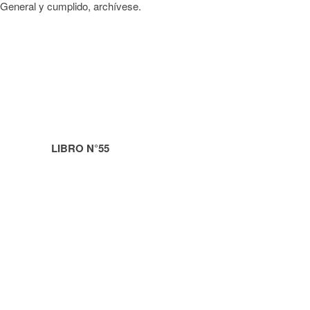
General y cumplido, archívese.
5 LIBRO N°55