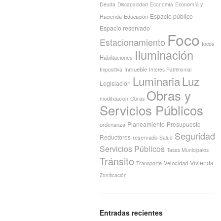
Economía y
Deuda
Discapacidad
Economía
Espacio público
Hacienda
Educación
Espacio reservado
Foco
Estacionamiento
focos
Iluminación
Habilitaciones
Inmueble
Interés Patrimonial
Impositiva
Luminaria
Luz
Legislación
Obras y
modificación
Obras
Servicios Públicos
Planeamiento
Presupuesto
ordenanza
Seguridad
Reductores
reservado
Salud
Servicios Públicos
Tasas Municipales
Tránsito
Vivienda
Transporte
Velocidad
Zonificación
Entradas recientes