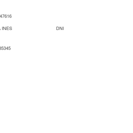
7616
IN MARIA INES DNI
345