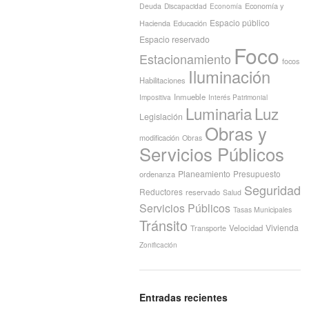
Economía y
Deuda
Discapacidad
Economía
Espacio público
Hacienda
Educación
Espacio reservado
Foco
Estacionamiento
focos
Iluminación
Habilitaciones
Inmueble
Interés Patrimonial
Impositiva
Luminaria
Luz
Legislación
Obras y
modificación
Obras
Servicios Públicos
Planeamiento
Presupuesto
ordenanza
Seguridad
Reductores
reservado
Salud
Servicios Públicos
Tasas Municipales
Tránsito
Vivienda
Transporte
Velocidad
Zonificación
Entradas recientes