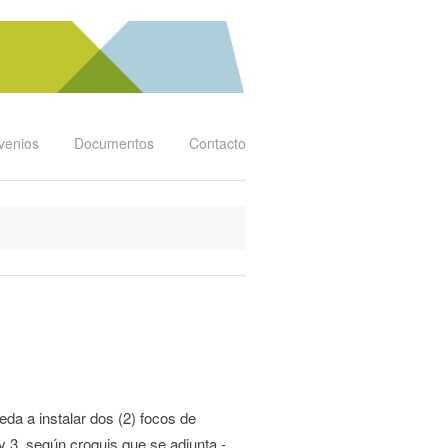
venios
Documentos
Contacto
da a instalar dos (2) focos de
y 3, según croquis que se adjunta.-