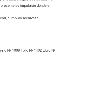
a presente se imputarán donde el
eral, cumplido archívese.-
reto Nº 1068 Folio Nº 1402 Libro Nº
s