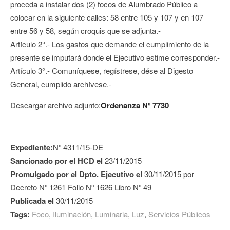
proceda a instalar dos (2) focos de Alumbrado Público a
colocar en la siguiente calles: 58 entre 105 y 107 y en 107
entre 56 y 58, según croquis que se adjunta.-
Artículo 2°.- Los gastos que demande el cumplimiento de la
presente se imputará donde el Ejecutivo estime corresponder.-
Artículo 3°.- Comuníquese, regístrese, dése al Digesto
General, cumplido archívese.-
Descargar archivo adjunto:
Ordenanza Nº 7730
Expediente:
Nº 4311/15-DE
Sancionado por el HCD el
23/11/2015
Promulgado por el Dpto. Ejecutivo el
30/11/2015 por
Decreto Nº 1261 Folio Nº 1626 Libro Nº 49
Publicada el
30/11/2015
Tags:
Foco
,
Iluminación
,
Luminaria
,
Luz
,
Servicios Públicos