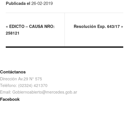
Publicada el
26-02-2019
«
EDICTO – CAUSA NRO:
Resolución Exp. 643/17
»
258121
Contáctanos
Dirección Av.29 N° 575
Teléfono: (02324) 421370
Email: Gobiernoabierto@mercedes.gob.ar
Facebook