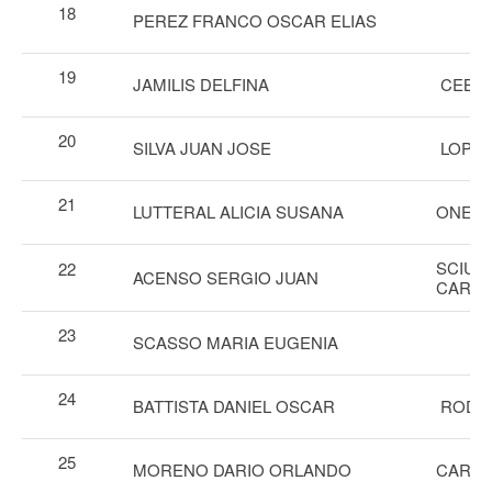
18
PEREZ FRANCO OSCAR ELIAS
19
JAMILIS DELFINA
CEBAL
20
SILVA JUAN JOSE
LOPEZ
21
LUTTERAL ALICIA SUSANA
ONETT
SCIUT
22
ACENSO SERGIO JUAN
CAROL
23
SCASSO MARIA EUGENIA
24
BATTISTA DANIEL OSCAR
RODRI
25
MORENO DARIO ORLANDO
CAROL