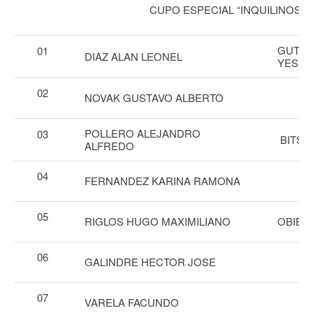
CUPO ESPECIAL “INQUILINOS”
–
GUTIE
01
DIAZ ALAN LEONEL
YESSI
02
NOVAK GUSTAVO ALBERTO
POLLERO ALEJANDRO
03
BITSC
ALFREDO
04
FERNANDEZ KARINA RAMONA
05
RIGLOS HUGO MAXIMILIANO
OBIET
06
GALINDRE HECTOR JOSE
07
VARELA FACUNDO