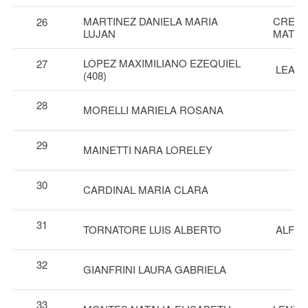
MARTINEZ DANIELA MARIA
CREMO
26
LUJAN
MATIA
LOPEZ MAXIMILIANO EZEQUIEL
27
LEAL 
(408)
28
MORELLI MARIELA ROSANA
29
MAINETTI NARA LORELEY
30
CARDINAL MARIA CLARA
31
TORNATORE LUIS ALBERTO
ALFON
32
GIANFRINI LAURA GABRIELA
33