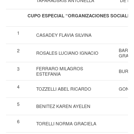
TAPARAUSKIS ANTONELLA
DE LA
CUPO ESPECIAL “ORGANIZACIONES SOCIALES 
1
CASADEY FLAVIA SILVINA
BARTO
2
ROSALES LUCIANO IGNACIO
GRACI
FERRARO MILAGROS
3
BURGO
ESTEFANIA
4
TOZZELLI ABEL RICARDO
GONZA
5
BENITEZ KAREN AYELEN
6
TORELLI NORMA GRACIELA