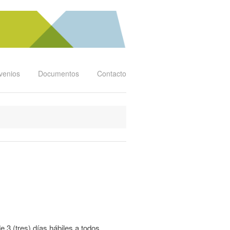
venios
Documentos
Contacto
 3 (tres) días hábiles a todos