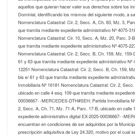
aquellos que quieran hacer valer sus derechos sobre los i
Dominial, identificando los mismos del siguiente modo, a sa
Nomenclatura Catastral: Cir. 2, Secc. A, Ch. 83, Mz. 3, Parc
que tramita mediante expediente administrativo Nº 4075-318
Nomenclatura Catastral: Cir. 10, Secc. A, Mz. 20, Parc. 3-B
que tramita mediante expediente administrativo Nº 4075-227
Nomenclatura Catastral: Cir. 2, Secc. B, Ch. 159, Mz. 159-D
61 y 63 que tramita mediante expediente administrativo Nº 
12251 Nomenclatura Catastral: Cir. 2, Secc. B, Ch. 159, Mz
bis e/ 61 y 63 que tramita mediante expediente administrat
Inmobiliaria Nº 16181 Nomenclatura Catastral: Cir. 2, Secc.
ubicado en calle 4 esq. 109 que tramita mediante expediente
00036667- -MERCEDES-DTH#SEH; Partida Inmobiliaria Nº 1
2, Secc. A, Ch. 71, Mz. 71-A, Parc. 17-B, ubicado en calle 
expediente administrativo digital EX-2025-00036667- -
encuentran en condiciones de ser adquiridos por la Munici
prescripción adquisitiva de Ley 24.320, motivo por el cual 