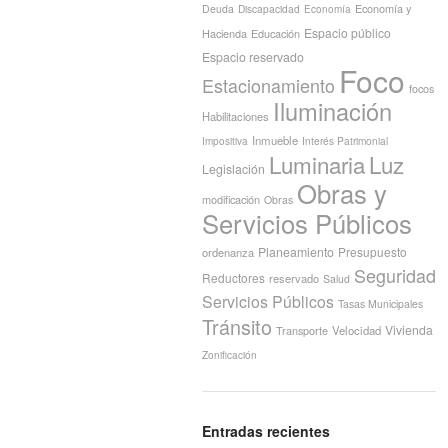
Economía y
Deuda
Discapacidad
Economía
Espacio público
Hacienda
Educación
Espacio reservado
Foco
Estacionamiento
focos
Iluminación
Habilitaciones
Inmueble
Interés Patrimonial
Impositiva
Luminaria
Luz
Legislación
Obras y
modificación
Obras
Servicios Públicos
Planeamiento
Presupuesto
ordenanza
Seguridad
Reductores
reservado
Salud
Servicios Públicos
Tasas Municipales
Tránsito
Vivienda
Transporte
Velocidad
Zonificación
Entradas recientes