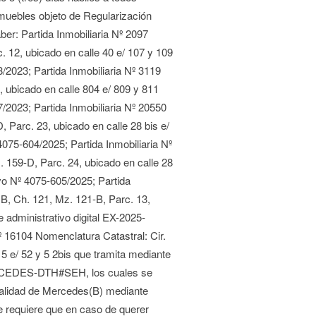
nmuebles objeto de Regularización
ber: Partida Inmobiliaria Nº 2097
. 12, ubicado en calle 40 e/ 107 y 109
/2023; Partida Inmobiliaria Nº 3119
, ubicado en calle 804 e/ 809 y 811
/2023; Partida Inmobiliaria Nº 20550
, Parc. 23, ubicado en calle 28 bis e/
4075-604/2025; Partida Inmobiliaria Nº
. 159-D, Parc. 24, ubicado en calle 28
ivo Nº 4075-605/2025; Partida
 B, Ch. 121, Mz. 121-B, Parc. 13,
 administrativo digital EX-2025-
6104 Nomenclatura Catastral: Cir.
15 e/ 52 y 5 2bis que tramita mediante
MERCEDES-DTH#SEH, los cuales se
palidad de Mercedes(B) mediante
se requiere que en caso de querer