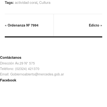
Tags:
actividad coral
,
Cultura
«
Ordenanza Nº 7994
Edicto
»
Contáctanos
Dirección Av.29 N° 575
Teléfono: (02324) 421370
Email: Gobiernoabierto@mercedes.gob.ar
Facebook