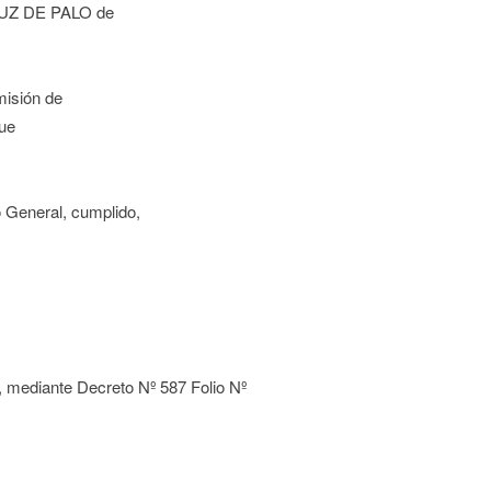
CRUZ DE PALO de
misión de
que
 General, cumplido,
, mediante Decreto Nº 587 Folio Nº