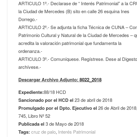
ARTICULO 1º.- Declarase de “ Interés Patrimonial” a la 
la Ciudad de Mercedes (B) sito en calle 26 esquina Ines
Dorrego.-
ARTICULO 2º.- Se adjunta la ficha Técnica de CUNA – Co
Patrimonio Cultural y Natural de la Ciudad de Mercedes – 
acredita la valoración patrimonial que fundamenta la
ordenanza.-
ARTICULO 3º.- Comuníquese. Regístrese. Dese al Digesto
archívese.-
Descargar Archivo Adjunto:
8022_2018
Expediente:
88/18 HCD
Sancionado por el HCD el
23 de abril de 2018
Promulgado por el Dpto. Ejecutivo el
26 de Abril de 2018
745, Libro Nº 52
Publicada el
3 de Mayo de 2018
Tags:
cruz de palo
,
Interés Patrimonial