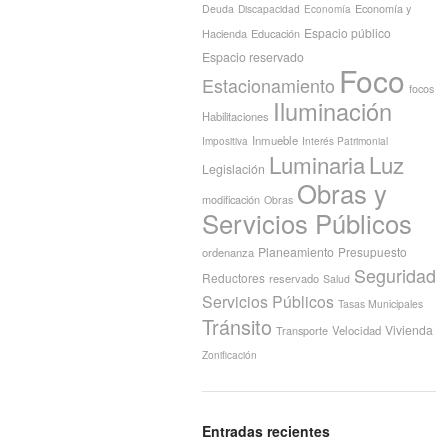
Economía y
Deuda
Discapacidad
Economía
Espacio público
Hacienda
Educación
Espacio reservado
Foco
Estacionamiento
focos
Iluminación
Habilitaciones
Inmueble
Interés Patrimonial
Impositiva
Luminaria
Luz
Legislación
Obras y
modificación
Obras
Servicios Públicos
Planeamiento
Presupuesto
ordenanza
Seguridad
Reductores
reservado
Salud
Servicios Públicos
Tasas Municipales
Tránsito
Vivienda
Transporte
Velocidad
Zonificación
Entradas recientes