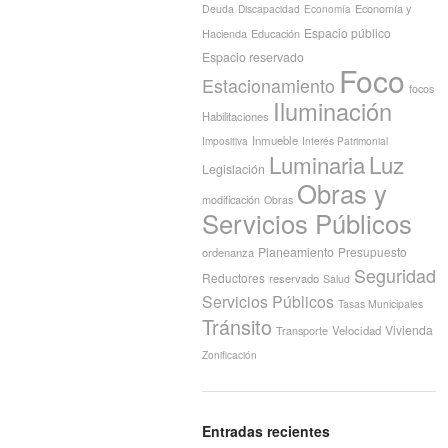
Economía y
Deuda
Discapacidad
Economía
Espacio público
Hacienda
Educación
Espacio reservado
Foco
Estacionamiento
focos
Iluminación
Habilitaciones
Inmueble
Interés Patrimonial
Impositiva
Luminaria
Luz
Legislación
Obras y
modificación
Obras
Servicios Públicos
Planeamiento
Presupuesto
ordenanza
Seguridad
Reductores
reservado
Salud
Servicios Públicos
Tasas Municipales
Tránsito
Vivienda
Transporte
Velocidad
Zonificación
Entradas recientes