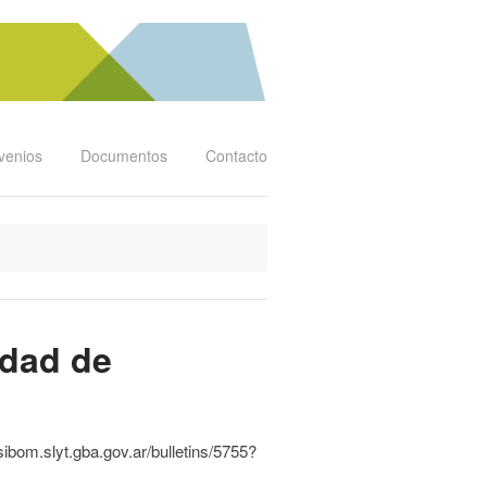
venios
Documentos
Contacto
idad de
/sibom.slyt.gba.gov.ar/bulletins/5755?