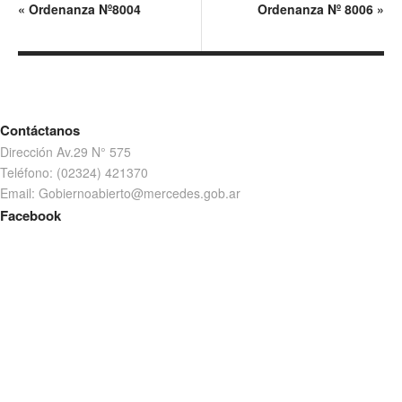
«
Ordenanza Nº8004
Ordenanza Nº 8006
»
Contáctanos
Dirección Av.29 N° 575
Teléfono: (02324) 421370
Email: Gobiernoabierto@mercedes.gob.ar
Facebook