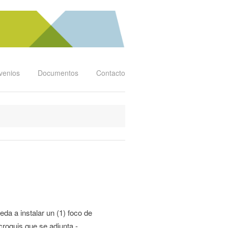
venios
Documentos
Contacto
da a instalar un (1) foco de
croquis que se adjunta.-