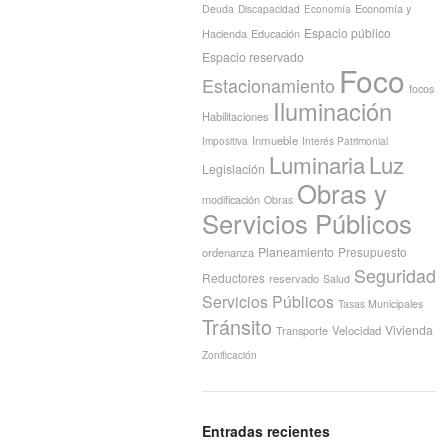
Economía y
Deuda
Discapacidad
Economía
Espacio público
Hacienda
Educación
Espacio reservado
Foco
Estacionamiento
focos
Iluminación
Habilitaciones
Inmueble
Interés Patrimonial
Impositiva
Luminaria
Luz
Legislación
Obras y
modificación
Obras
Servicios Públicos
Planeamiento
Presupuesto
ordenanza
Seguridad
Reductores
reservado
Salud
Servicios Públicos
Tasas Municipales
Tránsito
Vivienda
Transporte
Velocidad
Zonificación
Entradas recientes