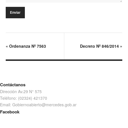
«
Ordenanza Nº 7563
Decreto Nº 846/2014
»
Contáctanos
Dirección Av.29 N° 575
Teléfono: (02324) 421370
Email: Gobiernoabierto@mercedes.gob.ar
Facebook