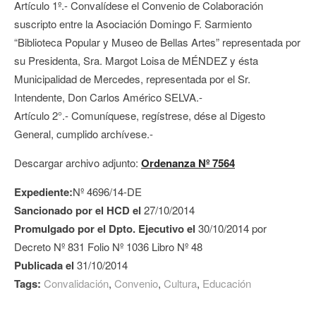
Artículo 1º.- Convalídese el Convenio de Colaboración
suscripto entre la Asociación Domingo F. Sarmiento
“Biblioteca Popular y Museo de Bellas Artes” representada por
su Presidenta, Sra. Margot Loisa de MÉNDEZ y ésta
Municipalidad de Mercedes, representada por el Sr.
Intendente, Don Carlos Américo SELVA.-
Artículo 2°.- Comuníquese, regístrese, dése al Digesto
General, cumplido archívese.-
Descargar archivo adjunto:
Ordenanza Nº 7564
Expediente:
Nº 4696/14-DE
Sancionado por el HCD el
27/10/2014
Promulgado por el Dpto. Ejecutivo el
30/10/2014 por
Decreto Nº 831 Folio Nº 1036 Libro Nº 48
Publicada el
31/10/2014
Tags:
Convalidación
,
Convenio
,
Cultura
,
Educación