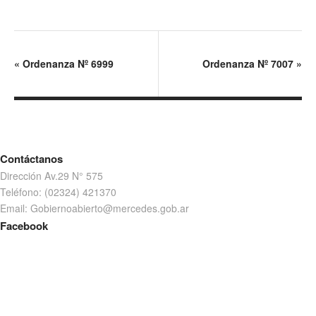
«
Ordenanza Nº 6999
Ordenanza Nº 7007
»
Contáctanos
Dirección Av.29 N° 575
Teléfono: (02324) 421370
Email: Gobiernoabierto@mercedes.gob.ar
Facebook