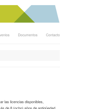
venios
Documentos
Contacto
ar las licencias disponibles,
 más de 8 (ocho) años de antigüedad