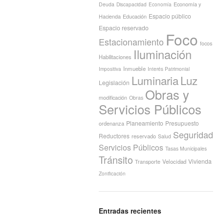
Economía y
Deuda
Discapacidad
Economía
Espacio público
Hacienda
Educación
Espacio reservado
Foco
Estacionamiento
focos
Iluminación
Habilitaciones
Inmueble
Interés Patrimonial
Impositiva
Luminaria
Luz
Legislación
Obras y
modificación
Obras
Servicios Públicos
Planeamiento
Presupuesto
ordenanza
Seguridad
Reductores
reservado
Salud
Servicios Públicos
Tasas Municipales
Tránsito
Vivienda
Transporte
Velocidad
Zonificación
Entradas recientes